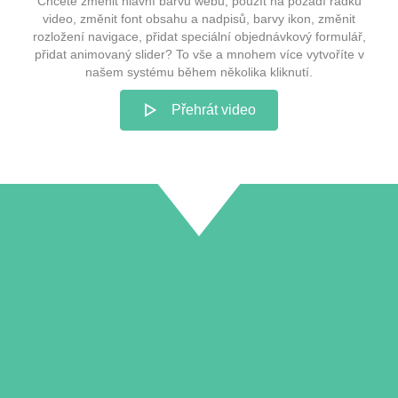
Chcete změnit hlavní barvu webu, použít na pozadí řádku
video, změnit font obsahu a nadpisů, barvy ikon, změnit
rozložení navigace, přidat speciální objednávkový formulář,
přidat animovaný slider? To vše a mnohem více vytvoříte v
našem systému během několika kliknutí.
Přehrát video